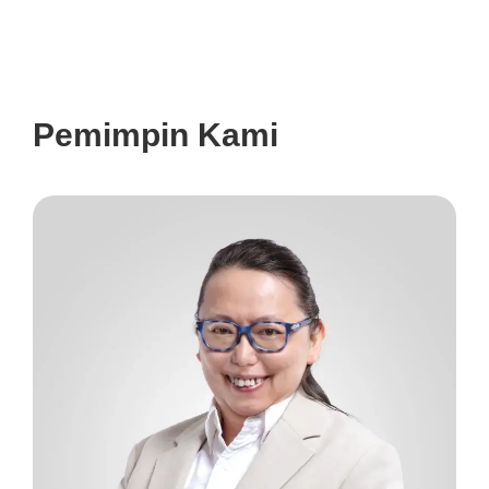
Pemimpin Kami
P