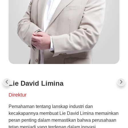
Lie David Limina
Ad
Direktur
Dir
Pemahaman tentang lanskap industri dan
Ia a
kecakapannya membuat Lie David Limina memainkan
beri
peran penting dalam memastikan bahwa perusahaan
Sep
tetap menjadi yang terdepan dalam inovasi,
kea