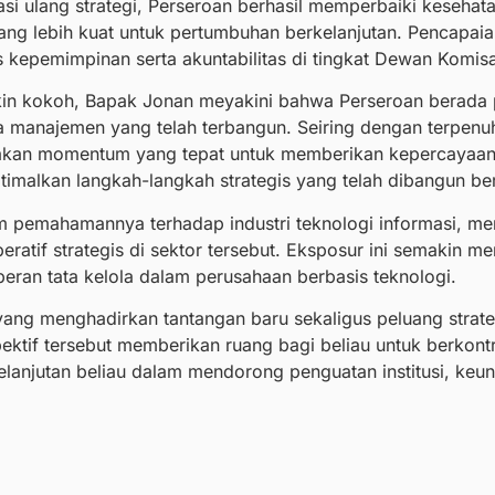
asi ulang strategi, Perseroan berhasil memperbaiki kesehat
g lebih kuat untuk pertumbuhan berkelanjutan. Pencapaian
 kepemimpinan serta akuntabilitas di tingkat Dewan Komisar
kin kokoh, Bapak Jonan meyakini bahwa Perseroan berada p
 manajemen yang telah terbangun. Seiring dengan terpenuh
pakan momentum yang tepat untuk memberikan kepercayaan
imalkan langkah-langkah strategis yang telah dibangun be
 pemahamannya terhadap industri teknologi informasi, 
eratif strategis di sektor tersebut. Eksposur ini semakin me
 peran tata kelola dalam perusahaan berbasis teknologi.
ang menghadirkan tantangan baru sekaligus peluang strateg
ektif tersebut memberikan ruang bagi beliau untuk berkontri
njutan beliau dalam mendorong penguatan institusi, keungg