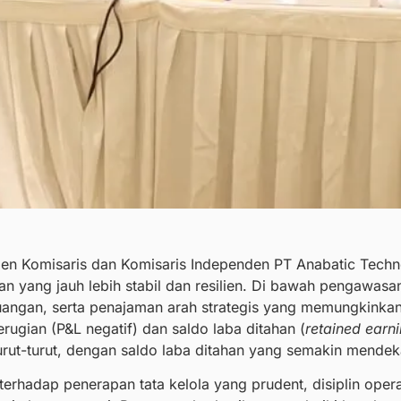
en Komisaris dan Komisaris Independen PT Anabatic Techno
an yang jauh lebih stabil dan resilien. Di bawah pengawasa
euangan, serta penajaman arah strategis yang memungkinkan
ugian (P&L negatif) dan saldo laba ditahan (
retained earn
ut-turut, dengan saldo laba ditahan yang semakin mendekat
rhadap penerapan tata kelola yang prudent, disiplin operas