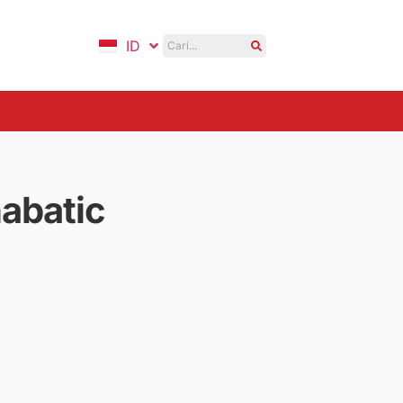
ID
EN
abatic